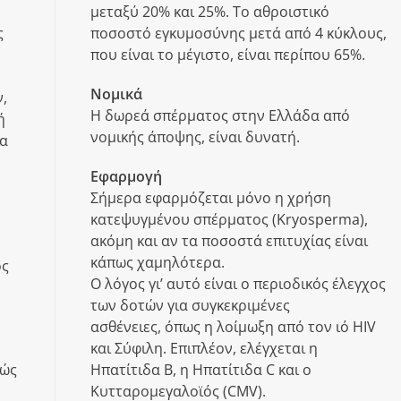
μεταξύ 20% και 25%. Το αθροιστικό
ς
ποσοστό εγκυμοσύνης μετά από 4 κύκλους,
που είναι το μέγιστο, είναι περίπου 65%.
Νομικά
,
Η δωρεά σπέρματος στην Ελλάδα από
ή
νομικής άποψης, είναι δυνατή.
τα
Εφαρμογή
Σήμερα εφαρμόζεται μόνο η χρήση
κατεψυγμένου σπέρματος (Kryosperma),
ακόμη και αν τα ποσοστά επιτυχίας είναι
κάπως χαμηλότερα.
ος
Ο λόγος γι’ αυτό είναι ο περιοδικός έλεγχος
των δοτών για συγκεκριμένες
ασθένειες, όπως η λοίμωξη από τον ιό HIV
και Σύφιλη. Επιπλέον, ελέγχεται η
θώς
Ηπατίτιδα Β, η Ηπατίτιδα C και ο
Κυτταρομεγαλοϊός (CMV).