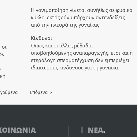
Η γονιμοποίηση γίνεται συνήθως σε φυσικό
κύκλο, εκτός εάν υπάρχουν αντενδείξεις
από την πλευρά της γυναίκας.
Κίνδυνοι
Όπως και οι άλλες μέθοδοι
 οι
υποβοηθούμενης αναπαραγωγής, έτσι και η
ον
ετερόλογη σπερματέγχυση δεν εμπεριέχει
ιδιαίτερους κινδύνους για τη γυναίκα.
ω
ική
γούμενα
Επόμενα
ΚΟΙΝΩΝΙΑ
ΝΕΑ
.