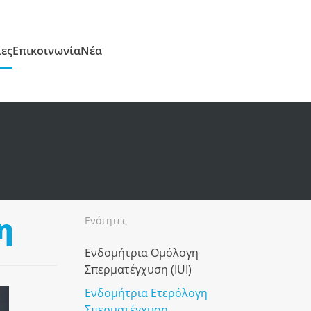
ίες
Επικοινωνία
Νέα
η
Ενότητες
Ενδομήτρια Ομόλογη
Σπερματέγχυση (ΙUI)
Ενδομήτρια Ετερόλογη
Σπερματέγχυση