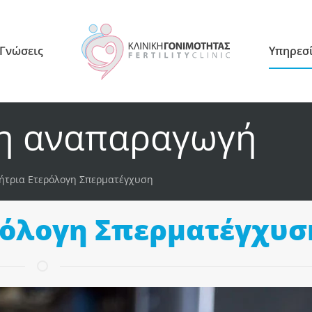
 Γνώσεις
Υπηρεσ
η αναπαραγωγή
ήτρια Ετερόλογη Σπερματέγχυση
ρόλογη Σπερματέγχυσ