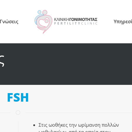
 Γνώσεις
Υπηρεσ
ς
FSH
Στις ωοθήκες την ωρίμανση πολλών
ωοθυλακίων, από τα οποία στον