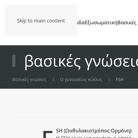
Skip to main content
Κλινική
Ομάδα
Εξωσωματική
Βασικές
βασικές γνώσει
Βασικές γνώσεις
Ο γυναικείος κύκλος
FSH
F
SH
(Ωοθυλακιοτρόπος Ορμόνη)
Η FSH είναι μια ορμόνη, η οποία