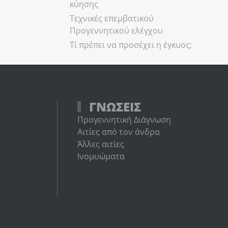
κύησης
Τεχνικές επεμβατικού
Προγεννητικού ελέγχου
Τί πρέπει να προσέχει η έγκυος;
ΓΝΩΣΕΙΣ
Προγεννητική Διάγνωση
Αιτίες από τον άνδρα
Άλλες αιτίες
Ινομυώματα