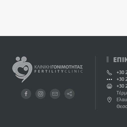
ΕΠΙ
+30 
+30 
+30 
Τέρμ
Ελαι
Θεσσ