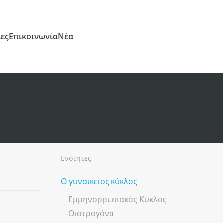
ίες
Επικοινωνία
Νέα
Ενότητες
Ο γυναικείος κύκλος
Εμμηνορρυσιακός Κύκλος
Οιστρογόνα